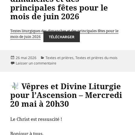
principales fêtes pour le
mois de juin 2026
Textes liturgiques des dimanches et des principales fêtes pour le
mois de juin 2026
TÉLÉCHARGER
Publié
Catégories
26 mai 2026
Textes et prières
,
Textes et prières du mois
le
sur Textes liturgiques des dimanches et des pri
Laisser un commentaire
Vêpres et Divine Liturgie
pour l’Ascension – Mercredi
20 mai à 20h30
Le Christ est ressuscité !
Bonjour à tous.