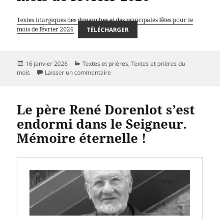
Textes liturgiques des dimanches et des principales fêtes pour le
mois de février 2026
TÉLÉCHARGER
Publié
Catégories
16 janvier 2026
Textes et prières
,
Textes et prières du
le
sur Textes liturgiques des dimanches et 
mois
Laisser un commentaire
Le père René Dorenlot s’est
endormi dans le Seigneur.
Mémoire éternelle !