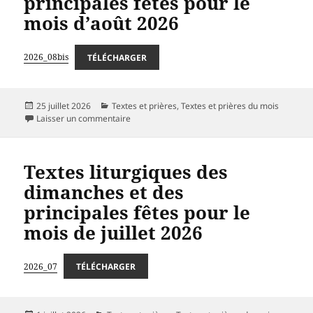
principales fêtes pour le
mois d’août 2026
2026_08bis
TÉLÉCHARGER
Publié
Catégories
25 juillet 2026
Textes et prières
,
Textes et prières du mois
le
sur Textes liturgiques des dimanches et des pri
Laisser un commentaire
Textes liturgiques des
dimanches et des
principales fêtes pour le
mois de juillet 2026
2026_07
TÉLÉCHARGER