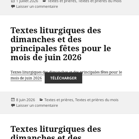
Publié
Catégories
1 juillet 2026
Textes et prières
,
Textes et prières du mois
le
sur Textes liturgiques des dimanches et des pri
Laisser un commentaire
Textes liturgiques des
dimanches et des
principales fêtes pour le
mois de juin 2026
Textes liturgiques des dimanches et des principales fêtes pour le
mois de juin 2026
TÉLÉCHARGER
Publié
Catégories
8 juin 2026
Textes et prières
,
Textes et prières du mois
le
sur Textes liturgiques des dimanches et des pri
Laisser un commentaire
Textes liturgiques des
dimanches et des