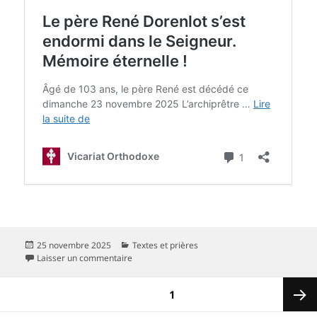
Publié
Catégories
25 novembre 2025
Textes et prières
le
sur Le père René Dorenlot s’est endormi dans l
Laisser un commentaire
Pagination
PAGE
1
des