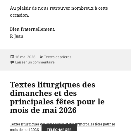
Au plaisir de nous retrouver nombreux à cette
occasion.
Bien fraternellement.
P. Jean
Publié
Catégories
16 mai 2026
Textes et prières
le
sur
Vêpres et Divine Liturgie pour l’Ascension
Laisser un commentaire
Textes liturgiques des
dimanches et des
principales fêtes pour le
mois de mai 2026
Textes liturgiques des dimanches et des principales fêtes pour le
mois de mai 2026
TÉLÉCHARGER