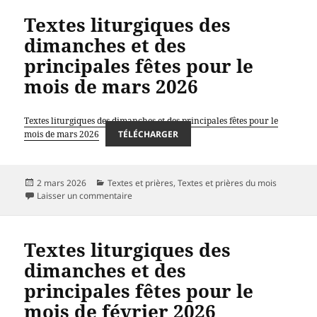
Textes liturgiques des
dimanches et des
principales fêtes pour le
mois de mars 2026
Textes liturgiques des dimanches et des principales fêtes pour le
mois de mars 2026
TÉLÉCHARGER
Publié
Catégories
2 mars 2026
Textes et prières
,
Textes et prières du mois
le
sur Textes liturgiques des dimanches et des pr
Laisser un commentaire
Textes liturgiques des
dimanches et des
principales fêtes pour le
mois de février 2026