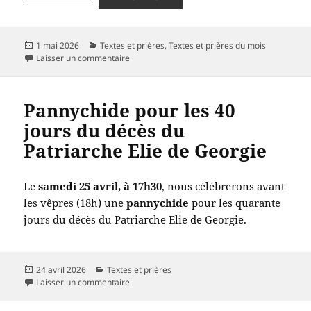
Publié
Catégories
1 mai 2026
Textes et prières
,
Textes et prières du mois
le
sur Textes liturgiques des dimanches et des pr
Laisser un commentaire
Pannychide pour les 40
jours du décès du
Patriarche Elie de Georgie
Le
samedi 25 avril, à 17h30
, nous célébrerons avant
les vêpres (18h) une
pannychide
pour les quarante
jours du décès du Patriarche Elie de Georgie.
Publié
Catégories
24 avril 2026
Textes et prières
le
sur Pannychide pour les 40 jours du décès du P
Laisser un commentaire