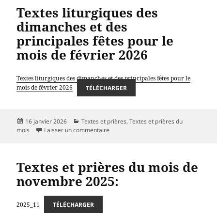
Textes liturgiques des
dimanches et des
principales fêtes pour le
mois de février 2026
Textes liturgiques des dimanches et des principales fêtes pour le
mois de février 2026
TÉLÉCHARGER
Publié
Catégories
16 janvier 2026
Textes et prières
,
Textes et prières du
le
sur Textes liturgiques des dimanches et 
mois
Laisser un commentaire
Textes et prières du mois de
novembre 2025:
2025_11
TÉLÉCHARGER