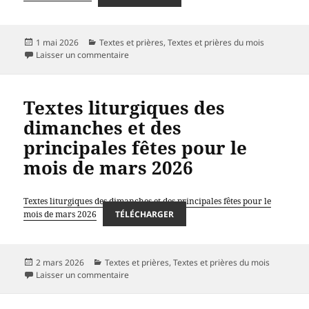
Publié
Catégories
1 mai 2026
Textes et prières
,
Textes et prières du mois
le
sur Textes liturgiques des dimanches et des pr
Laisser un commentaire
Textes liturgiques des
dimanches et des
principales fêtes pour le
mois de mars 2026
Textes liturgiques des dimanches et des principales fêtes pour le
mois de mars 2026
TÉLÉCHARGER
Publié
Catégories
2 mars 2026
Textes et prières
,
Textes et prières du mois
le
sur Textes liturgiques des dimanches et des pr
Laisser un commentaire