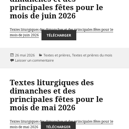
principales fêtes pour le
mois de juin 2026
Textes liturgiques des dimanches et des principales fêtes pour le
mois de juin 2026
TÉLÉCHARGER
Publié
Catégories
26 mai 2026
Textes et prières
,
Textes et prières du mois
le
sur Textes liturgiques des dimanches et des pri
Laisser un commentaire
Textes liturgiques des
dimanches et des
principales fêtes pour le
mois de mai 2026
Textes liturgiques des dimanches et des principales fêtes pour le
mois de mai 2026
TÉLÉCHARGER