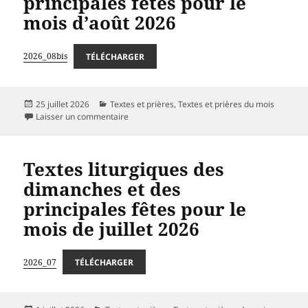
principales fêtes pour le
mois d’août 2026
2026_08bis
TÉLÉCHARGER
Publié
Catégories
25 juillet 2026
Textes et prières
,
Textes et prières du mois
le
sur Textes liturgiques des dimanches et des pri
Laisser un commentaire
Textes liturgiques des
dimanches et des
principales fêtes pour le
mois de juillet 2026
2026_07
TÉLÉCHARGER