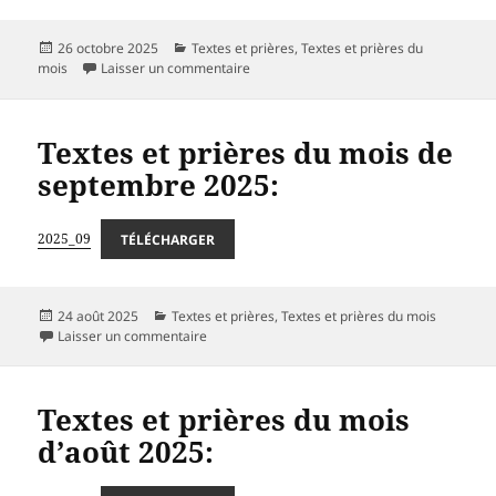
Publié
Catégories
26 octobre 2025
Textes et prières
,
Textes et prières du
le
sur Textes et prières du mois de novem
mois
Laisser un commentaire
Textes et prières du mois de
septembre 2025:
2025_09
TÉLÉCHARGER
Publié
Catégories
24 août 2025
Textes et prières
,
Textes et prières du mois
le
sur Textes et prières du mois de septembre 20
Laisser un commentaire
Textes et prières du mois
d’août 2025: