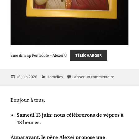
2me dim ap Pentecôte – Alexei U
TÉLÉCHARGER
Publié
Catégories
sur 14 juin 2
16 juin 2026
Homélies
Laisser un commentaire
le
Bonjour à tous,
Samedi 13 juin: nous célébrerons de vêpres à
18 heures.
Auparavant, le père Alexei propose une