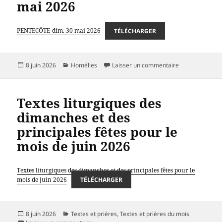
mai 2026
PENTECÔTE-dim. 30 mai 2026
TÉLÉCHARGER
Publié
Catégories
sur PENTECÔTE
8 juin 2026
Homélies
Laisser un commentaire
le
Textes liturgiques des
dimanches et des
principales fêtes pour le
mois de juin 2026
Textes liturgiques des dimanches et des principales fêtes pour le
mois de juin 2026
TÉLÉCHARGER
Publié
Catégories
8 juin 2026
Textes et prières
,
Textes et prières du mois