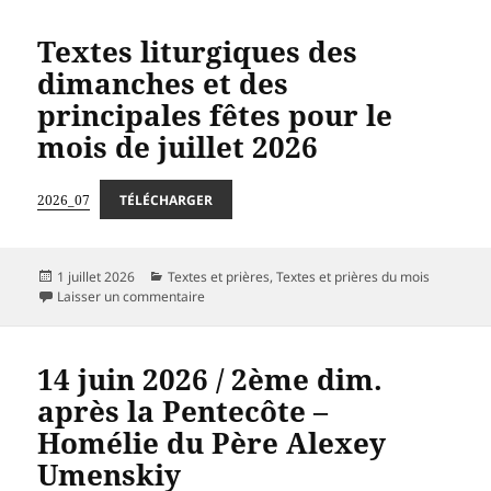
Textes liturgiques des
dimanches et des
principales fêtes pour le
mois de juillet 2026
2026_07
TÉLÉCHARGER
Publié
Catégories
1 juillet 2026
Textes et prières
,
Textes et prières du mois
le
sur Textes liturgiques des dimanches et des pri
Laisser un commentaire
14 juin 2026 / 2ème dim.
après la Pentecôte –
Homélie du Père Alexey
Umenskiy