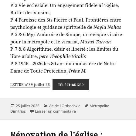
P. 3 Vie ecclésiale: Un engagement fidèle à l’Église,
Buffet des voisins,
P. 4 Paroisse des Sts Pierre et Paul, Frontières entre
psychologie et guidance spirituelle de
Nayla Nahas
P. 5 & 6 Mgr Ambroise de Sinope, un évêque vicaire
pour la métropole et le vicariat,
Michel Tarran
P. 7 & 8 Algorithme, désir et liberté : les limites du
libre arbitre,
père Théophile Vitalis
P. 8 1946—2026 les 80 ans du monastère de Notre
Dame de Toute Protection,
Irène M.
LETTRE-n°39-juillet-26
TÉLÉCHARGER
Publié
Catégories
Mots-
25 juillet 2026
Vie de l'Orthodoxie
Métropolite
le
sur Lettre du Vicariat n°39 – juillet 
clés
Dimitrios
Laisser un commentaire
Rénovation de l’église :