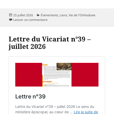
Publié
Catégories
25 juillet 2026
Événements
,
Liens
,
Vie de l'Orthodoxie
le
sur Rencontre de la Fraternité de l’Ouest les 1
Laisser un commentaire
Lettre du Vicariat n°39 –
juillet 2026