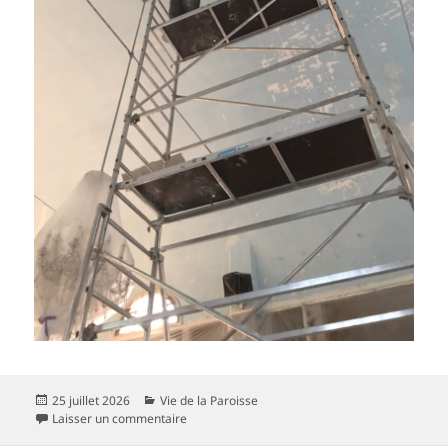
Publié
Catégories
25 juillet 2026
Vie de la Paroisse
le
sur Rénovation de l’église : office en plein air 
Laisser un commentaire