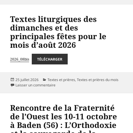
Textes liturgiques des
dimanches et des
principales fêtes pour le
mois d’août 2026
2026_08bis
TÉLÉCHARGER
Publié
Catégories
25 juillet 2026
Textes et prières
,
Textes et prières du mois
le
sur Textes liturgiques des dimanches et des pri
Laisser un commentaire
Rencontre de la Fraternité
de l’Ouest les 10-11 octobre
à Baden (56) : L’Orthodoxie