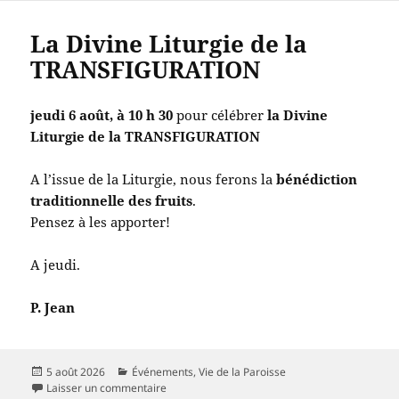
La Divine Liturgie de la
TRANSFIGURATION
jeudi 6 août, à 10 h 30
pour célébrer
la Divine
Liturgie de la TRANSFIGURATION
A l’issue de la Liturgie, nous ferons la
bénédiction
traditionnelle des fruits
.
Pensez à les apporter!
A jeudi.
P. Jean
Publié
Catégories
5 août 2026
Événements
,
Vie de la Paroisse
le
sur La Divine Liturgie de la TRANSFIGURATION
Laisser un commentaire