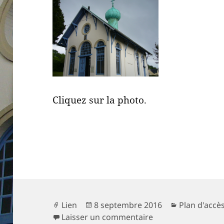
Cliquez sur la photo.
Format
Publié
Catégories
Lien
8 septembre 2016
Plan d'accès
le
sur Plan d’accès à 
Laisser un commentaire