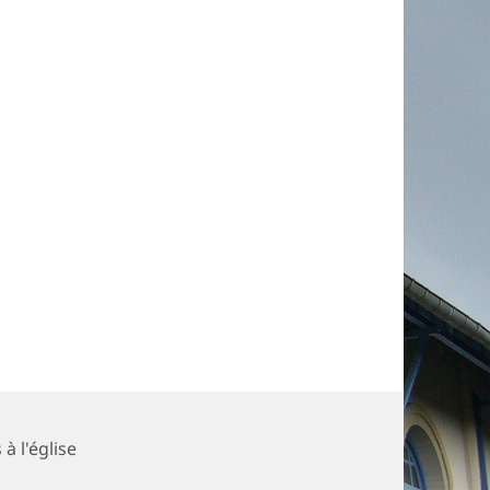
 à l'église
la paroisse St Serge et Saint Vigor de Colombelles