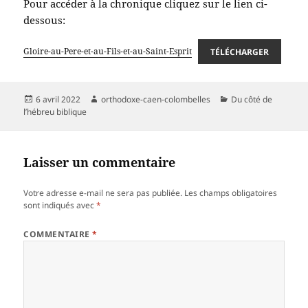
Pour accéder à la chronique cliquez sur le lien ci-
dessous:
Gloire-au-Pere-et-au-Fils-et-au-Saint-Esprit
TÉLÉCHARGER
Publié
Auteur
Catégories
6 avril 2022
orthodoxe-caen-colombelles
Du côté de
le
l’hébreu biblique
Laisser un commentaire
Votre adresse e-mail ne sera pas publiée.
Les champs obligatoires
sont indiqués avec
*
COMMENTAIRE
*