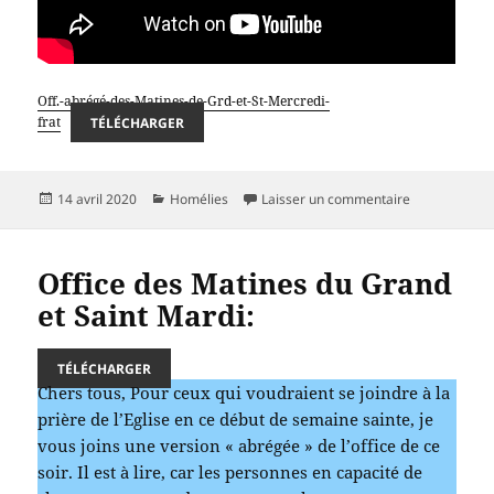
Off.-abrégé-des-Matines-de-Grd-et-St-Mercredi-
frat
TÉLÉCHARGER
Publié
Catégories
sur Office de
14 avril 2020
Homélies
Laisser un commentaire
le
Office des Matines du Grand
et Saint Mardi:
TÉLÉCHARGER
Chers tous, Pour ceux qui voudraient se joindre à la
prière de l’Eglise en ce début de semaine sainte, je
vous joins une version « abrégée » de l’office de ce
soir. Il est à lire, car les personnes en capacité de