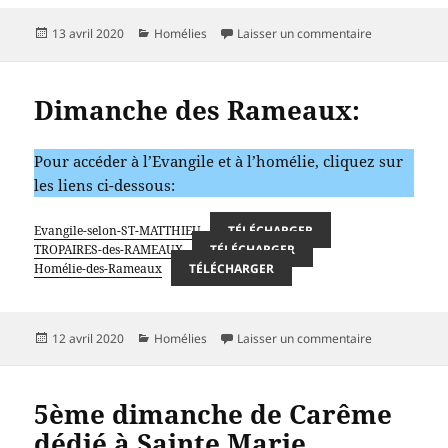
Publié
Catégories
sur Office de
13 avril 2020
Homélies
Laisser un commentaire
le
Dimanche des Rameaux:
Pour accéder à l’Evangile et à l’homélie, cliquez sur
les liens ci-dessous:
Evangile-selon-ST-MATTHIEU
TÉLÉCHARGER
TROPAIRES-des-RAMEAUX
TÉLÉCHARGER
Homélie-des-Rameaux
TÉLÉCHARGER
Publié
Catégories
sur Dimanche
12 avril 2020
Homélies
Laisser un commentaire
le
5ème dimanche de Carême
dédié à Sainte Marie