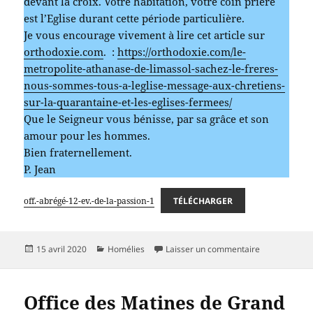
devant la croix. Votre habitation, votre coin prière
est l’Eglise durant cette période particulière.
Je vous encourage vivement à lire cet article sur
orthodoxie.com
. :
https://orthodoxie.com/le-
metropolite-athanase-de-limassol-sachez-le-freres-
nous-sommes-tous-a-leglise-message-aux-chretiens-
sur-la-quarantaine-et-les-eglises-fermees/
Que le Seigneur vous bénisse, par sa grâce et son
amour pour les hommes.
Bien fraternellement.
P. Jean
off.-abrégé-12-ev.-de-la-passion-1
TÉLÉCHARGER
Publié
Catégories
sur Matines d
15 avril 2020
Homélies
Laisser un commentaire
le
Office des Matines de Grand