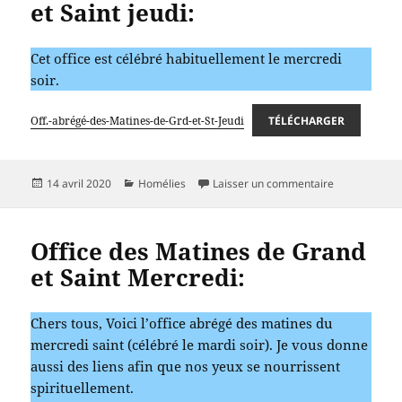
et Saint jeudi:
Cet office est célébré habituellement le mercredi
soir.
Off.-abrégé-des-Matines-de-Grd-et-St-Jeudi
TÉLÉCHARGER
Publié
Catégories
sur Office de
14 avril 2020
Homélies
Laisser un commentaire
le
Office des Matines de Grand
et Saint Mercredi:
Chers tous, Voici l’office abrégé des matines du
mercredi saint (célébré le mardi soir). Je vous donne
aussi des liens afin que nos yeux se nourrissent
spirituellement.