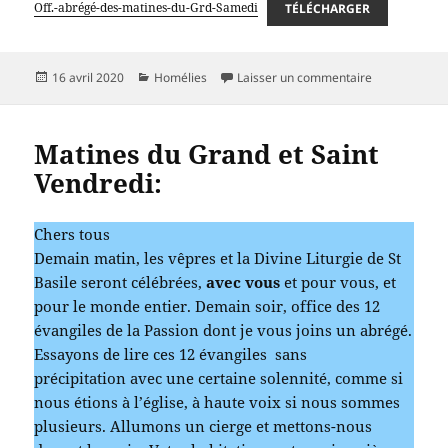
Off.-abrégé-des-matines-du-Grd-Samedi
TÉLÉCHARGER
Publié
Catégories
sur Office a
16 avril 2020
Homélies
Laisser un commentaire
le
Matines du Grand et Saint
Vendredi:
Chers tous
Demain matin, les vêpres et la Divine Liturgie de St
Basile seront célébrées,
avec vous
et pour vous, et
pour le monde entier. Demain soir, office des 12
évangiles de la Passion dont je vous joins un abrégé.
Essayons de lire ces 12 évangiles sans
précipitation avec une certaine solennité, comme si
nous étions à l’église, à haute voix si nous sommes
plusieurs. Allumons un cierge et mettons-nous