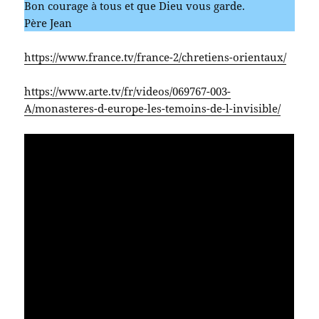
Bon courage à tous et que Dieu vous garde.
Père Jean
https://www.france.tv/france-2/chretiens-orientaux/
https://www.arte.tv/fr/videos/069767-003-
A/monasteres-d-europe-les-temoins-de-l-invisible/