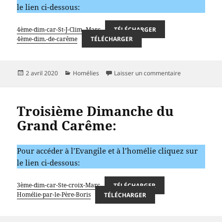
le lien ci-dessous:
4ème-dim-car-St-J-Clim.-Marc
TÉLÉCHARGER
4ème-dim.-de-carême
TÉLÉCHARGER
Publié
Catégories
sur Quatrième
2 avril 2020
Homélies
Laisser un commentaire
le
Troisième Dimanche du
Grand Carême:
Pour accéder à l’Evangile et à l’homélie cliquez sur
le lien ci-dessous:
3ème-dim-car-Ste-croix-Marc
TÉLÉCHARGER
Homélie-par-le-Père-Boris
TÉLÉCHARGER