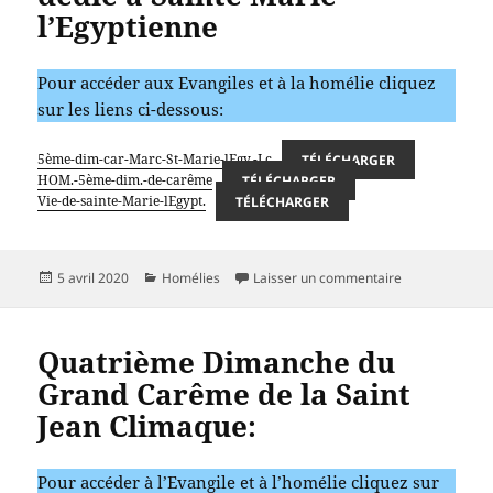
l’Egyptienne
Pour accéder aux Evangiles et à la homélie cliquez
sur les liens ci-dessous:
5ème-dim-car-Marc-St-Marie-lEgy.-Lc
TÉLÉCHARGER
HOM.-5ème-dim.-de-carême
TÉLÉCHARGER
Vie-de-sainte-Marie-lEgypt.
TÉLÉCHARGER
Publié
Catégories
sur 5ème diman
5 avril 2020
Homélies
Laisser un commentaire
le
Quatrième Dimanche du
Grand Carême de la Saint
Jean Climaque:
Pour accéder à l’Evangile et à l’homélie cliquez sur