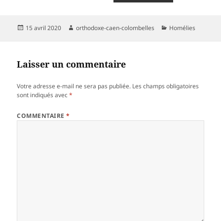
Publié
Auteur
Catégories
15 avril 2020
orthodoxe-caen-colombelles
Homélies
le
Laisser un commentaire
Votre adresse e-mail ne sera pas publiée.
Les champs obligatoires
sont indiqués avec
*
COMMENTAIRE
*