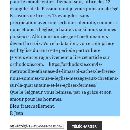
pour le monde entier. Demain soir, office des 12
évangiles de la Passion dont je vous joins un abrégé.
Essayons de lire ces 12 évangiles sans
précipitation avec une certaine solennité, comme si
nous étions à l’église, à haute voix si nous sommes
plusieurs. Allumons un cierge et mettons-nous
devant la croix. Votre habitation, votre coin prière
est l’Eglise durant cette période particulière.
Je vous encourage vivement à lire cet article sur
orthodoxie.com
. :
https://orthodoxie.com/le-
metropolite-athanase-de-limassol-sachez-le-freres-
nous-sommes-tous-a-leglise-message-aux-chretiens-
sur-la-quarantaine-et-les-eglises-fermees/
Que le Seigneur vous bénisse, par sa grâce et son
amour pour les hommes.
Bien fraternellement.
P. Jean
off.-abrégé-12-ev.-de-la-passion-1
TÉLÉCHARGER