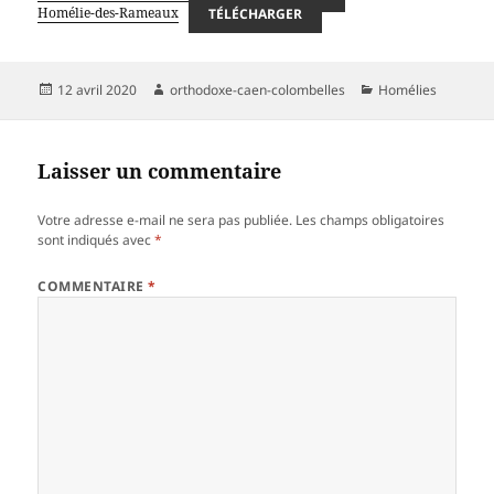
Homélie-des-Rameaux
TÉLÉCHARGER
Publié
Auteur
Catégories
12 avril 2020
orthodoxe-caen-colombelles
Homélies
le
Laisser un commentaire
Votre adresse e-mail ne sera pas publiée.
Les champs obligatoires
sont indiqués avec
*
COMMENTAIRE
*