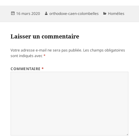
Publié
Auteur
Catégories
16 mars 2020
orthodoxe-caen-colombelles
Homélies
le
Laisser un commentaire
Votre adresse e-mail ne sera pas publiée.
Les champs obligatoires
sont indiqués avec
*
COMMENTAIRE
*