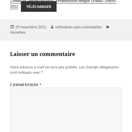
23eme-ap.-Pentecote-antic.-Presentation-temple-TSMdD.-20nov-
2022
TÉLÉCHARGER
Publié
Auteur
Catégories
29 novembre 2022
orthodoxe-caen-colombelles
le
Homélies
Laisser un commentaire
Votre adresse e-mail ne sera pas publiée.
Les champs obligatoires
sont indiqués avec
*
COMMENTAIRE
*