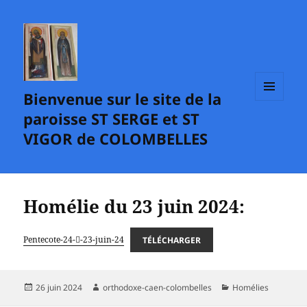
Bienvenue sur le site de la
MENU
paroisse ST SERGE et ST
ET
WIDGETS
VIGOR de COLOMBELLES
Homélie du 23 juin 2024:
Pentecote-24--23-juin-24
TÉLÉCHARGER
Publié
Auteur
Catégories
26 juin 2024
orthodoxe-caen-colombelles
Homélies
le