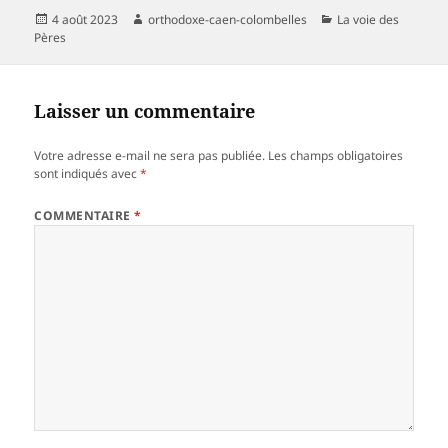
Publié
Auteur
Catégories
4 août 2023
orthodoxe-caen-colombelles
La voie des
le
Pères
Laisser un commentaire
Votre adresse e-mail ne sera pas publiée.
Les champs obligatoires
sont indiqués avec
*
COMMENTAIRE
*