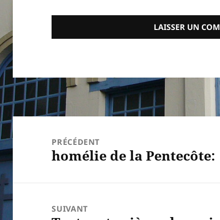
Navigation
de
PRÉCÉDENT
homélie de la Pentecôte:
l’article
Article
précédent :
SUIVANT