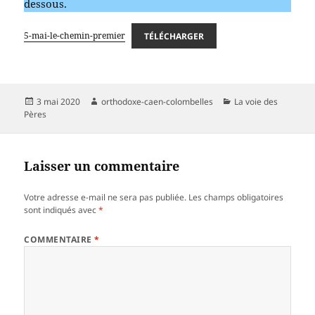
dessous.
5-mai-le-chemin-premier
TÉLÉCHARGER
Publié
Auteur
Catégories
3 mai 2020
orthodoxe-caen-colombelles
La voie des
le
Pères
Laisser un commentaire
Votre adresse e-mail ne sera pas publiée.
Les champs obligatoires
sont indiqués avec
*
COMMENTAIRE
*