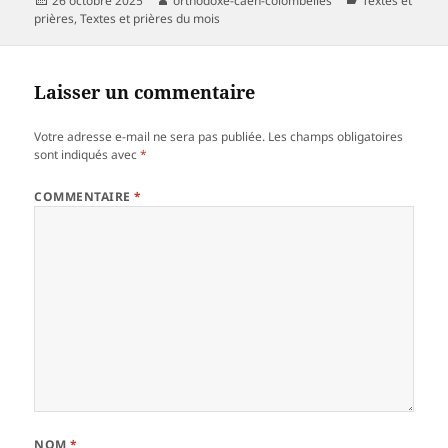
26 octobre 2025
orthodoxe-caen-colombelles
Textes et
le
prières
,
Textes et prières du mois
Laisser un commentaire
Votre adresse e-mail ne sera pas publiée.
Les champs obligatoires
sont indiqués avec
*
COMMENTAIRE
*
NOM
*