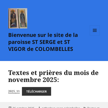
Bienvenue sur le site de la
MENU
paroisse ST SERGE et ST
ET
WIDGETS
VIGOR de COLOMBELLES
Textes et prières du mois de
novembre 2025:
2025_11
TÉLÉCHARGER
Publié
Auteur
Catégories