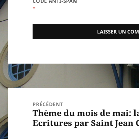
CODE ANTI-SPAM
*
Navigation
de
PRÉCÉDENT
Thème du mois de mai: la
l’article
Article
Ecritures par Saint Jean
précédent :