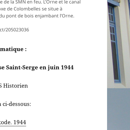
e de la SMN en feu. L’Orne et le canal
doxe de Colombelles se situe à
du pont de bois enjambant l’Orne.
ect/205023036
matique :
ise Saint-Serge en juin 1944
S Historien
n ci-dessous:
xode. 1944