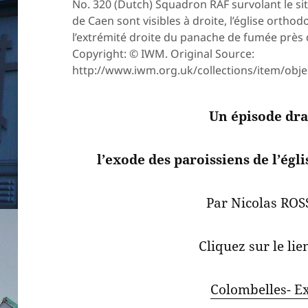
No. 320 (Dutch) Squadron RAF survolant le sit
de Caen sont visibles à droite, l’église ortho
l’extrémité droite du panache de fumée près 
Copyright: © IWM. Original Source:
http://www.iwm.org.uk/collections/item/obj
Un épisode dra
l’exode des paroissiens de l’égl
Par Nicolas ROS
Cliquez sur le lie
Colombelles- E