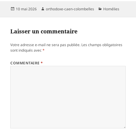
Publié
Auteur
Catégories
10 mai 2026
orthodoxe-caen-colombelles
Homélies
le
Laisser un commentaire
Votre adresse e-mail ne sera pas publiée.
Les champs obligatoires
sont indiqués avec
*
COMMENTAIRE
*