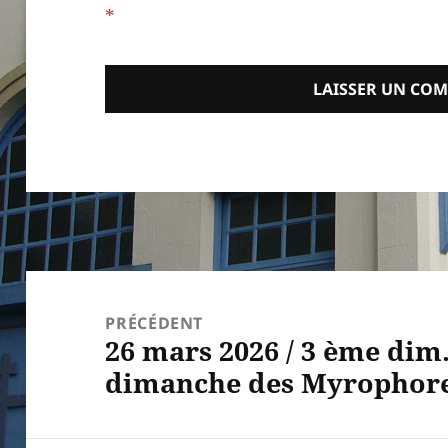
*
Navigation
de
PRÉCÉDENT
26 mars 2026 / 3 ème dim
l’article
Article
dimanche des Myrophor
précédent :