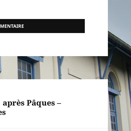
. après Pâques –
es