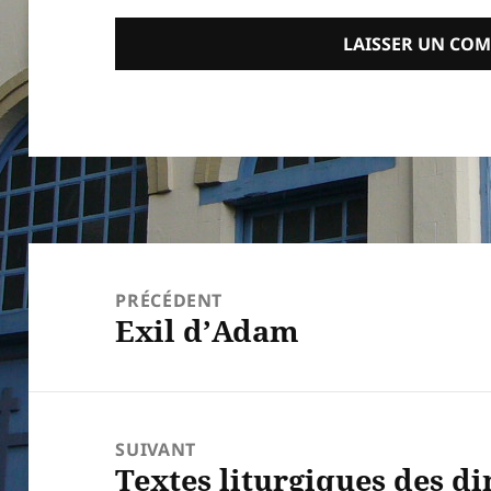
Navigation
de
PRÉCÉDENT
Exil d’Adam
l’article
Article
précédent :
SUIVANT
Textes liturgiques des d
Article