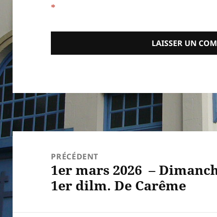
*
Navigation
de
PRÉCÉDENT
1er mars 2026 – Dimanch
l’article
Article
1er dilm. De Carême
précédent :