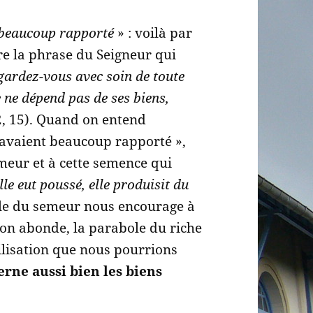
 beaucoup rapporté
» : voilà par
re la phrase du Seigneur qui
gardez-vous avec soin de toute
 ne dépend pas de ses biens,
2, 15). Quand on entend
i avaient beaucoup rapporté »,
meur et à cette semence qui
le eut poussé, elle produisit du
ole du semeur nous encourage à
son abonde, la parabole du riche
ilisation que nous pourrions
erne aussi bien les biens