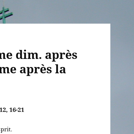
ème dim. après
ème après la
 12, 16-21
prit.