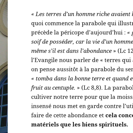
« Les terres d’un homme riche avaient
quoi commence la parabole qui illust
précède la péricope d’aujourd’hui :
« 
soif de posséder, car la vie d’un homme
même s’il est dans l’abondance
» (Lc 1
l’Evangile nous parler de « terres qu
on pense aussitôt à la parabole du se
« tomba dans la bonne terre et quand el
fruit au centuple.
» (Lc 8,8). La parab
cultiver notre terre pour que la mois
insensé nous met en garde contre l’ut
faire de cette abondance et
cela conc
matériels que les biens spirituels.