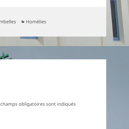
Catégories
mbelles
Homélies
 champs obligatoires sont indiqués