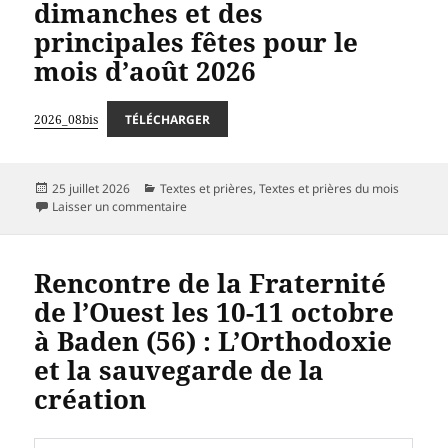
dimanches et des
principales fêtes pour le
mois d’août 2026
2026_08bis
TÉLÉCHARGER
Publié
Catégories
25 juillet 2026
Textes et prières
,
Textes et prières du mois
le
sur Textes liturgiques des dimanches et des pri
Laisser un commentaire
Rencontre de la Fraternité
de l’Ouest les 10-11 octobre
à Baden (56) : L’Orthodoxie
et la sauvegarde de la
création