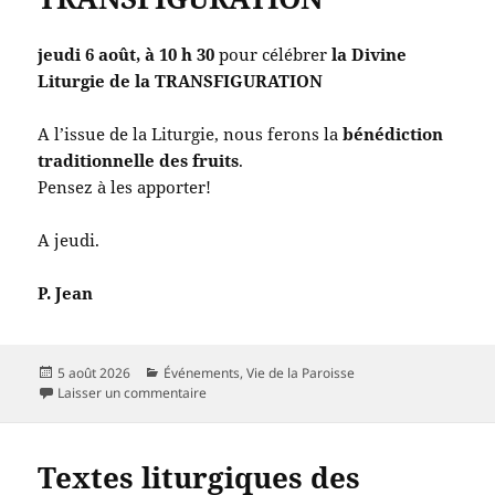
jeudi 6 août, à 10 h 30
pour célébrer
la Divine
Liturgie de la TRANSFIGURATION
A l’issue de la Liturgie, nous ferons la
bénédiction
traditionnelle des fruits
.
Pensez à les apporter!
A jeudi.
P. Jean
Publié
Catégories
5 août 2026
Événements
,
Vie de la Paroisse
le
sur La Divine Liturgie de la TRANSFIGURATION
Laisser un commentaire
Textes liturgiques des