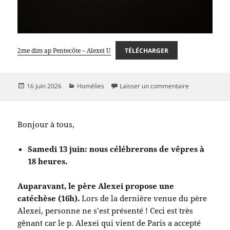
2me dim ap Pentecôte – Alexei U
TÉLÉCHARGER
Publié
Catégories
sur 14 juin 2
16 juin 2026
Homélies
Laisser un commentaire
le
Bonjour à tous,
Samedi 13 juin: nous célébrerons de vêpres à
18 heures.
Auparavant, le père Alexei propose une
catéchèse (16h).
Lors de la dernière venue du père
Alexei, personne ne s’est présenté ! Ceci est très
gênant car le p. Alexei qui vient de Paris a accepté