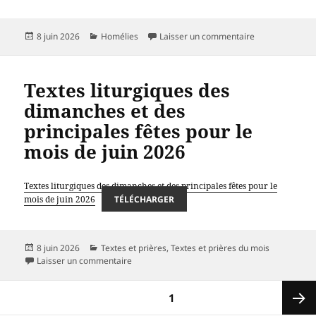
Publié
Catégories
sur PENTECÔTE
8 juin 2026
Homélies
Laisser un commentaire
le
Textes liturgiques des
dimanches et des
principales fêtes pour le
mois de juin 2026
Textes liturgiques des dimanches et des principales fêtes pour le
mois de juin 2026
TÉLÉCHARGER
Publié
Catégories
8 juin 2026
Textes et prières
,
Textes et prières du mois
le
sur Textes liturgiques des dimanches et des pri
Laisser un commentaire
Pagination
PAGE
1
des