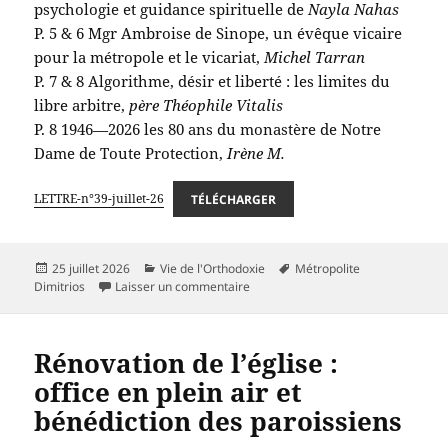
psychologie et guidance spirituelle de
Nayla Nahas
P. 5 & 6 Mgr Ambroise de Sinope, un évêque vicaire
pour la métropole et le vicariat,
Michel Tarran
P. 7 & 8 Algorithme, désir et liberté : les limites du
libre arbitre,
père Théophile Vitalis
P. 8 1946—2026 les 80 ans du monastère de Notre
Dame de Toute Protection,
Irène M.
LETTRE-n°39-juillet-26
TÉLÉCHARGER
Publié
Catégories
Mots-
25 juillet 2026
Vie de l'Orthodoxie
Métropolite
le
sur Lettre du Vicariat n°39 – juillet 
clés
Dimitrios
Laisser un commentaire
Rénovation de l’église :
office en plein air et
bénédiction des paroissiens