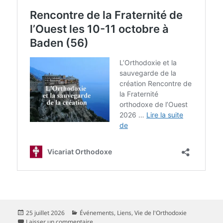
Publié
Catégories
25 juillet 2026
Événements
,
Liens
,
Vie de l'Orthodoxie
le
sur Rencontre de la Fraternité de l’Ouest les 1
Laisser un commentaire