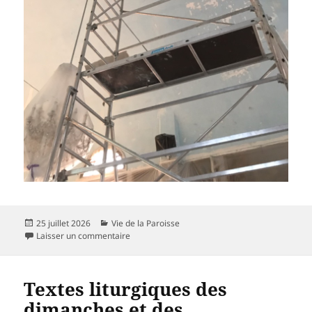
Publié
Catégories
25 juillet 2026
Vie de la Paroisse
le
sur Rénovation de l’église : office en plein air 
Laisser un commentaire
Textes liturgiques des
dimanches et des