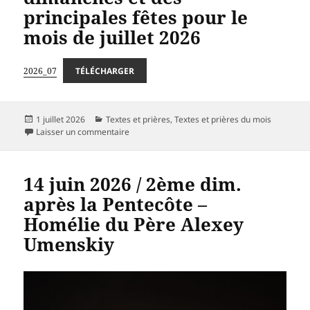
principales fêtes pour le
mois de juillet 2026
2026_07
TÉLÉCHARGER
Publié
Catégories
1 juillet 2026
Textes et prières
,
Textes et prières du mois
le
sur Textes liturgiques des dimanches et des pri
Laisser un commentaire
14 juin 2026 / 2ème dim.
après la Pentecôte –
Homélie du Père Alexey
Umenskiy